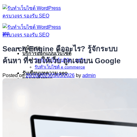
ข้าม
ไป
ยัง
เนื้อหา
SEO
Search Engine คืออะไร? รู้จักระบบ
หน้าแรก
บริการออกแบบเว็บไซต์
ค้นหา ที่ช่วยให้เว็บ ถูกเจอบน Google
รับทําเว็บไซต์ บริษัท / ธุรกิจ
รับทําเว็บไซต์ e commerce
รับเขียนบทความ seo
Posted on
26/10/2023
05/05/2026
by
admin
ผลงานทั้งหมด
ตัวอย่างเว็บไซต์บริษัท / ธุรกิจ
ตัวอย่างเว็บไซต์ e commerce
เพิ่มเติม
บทความ
เกี่ยวกับเรา
ติดต่อเรา