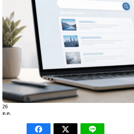
26
ต.ค.